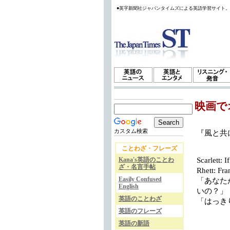
●英字新聞社ジャパンタイムズによる英語学習サイト
映画で
カスタム検索
『風と共に
ことわざ・フレーズ
Kana's英語のことわ
Scarlett: 
ざ・名言手帖
Rhett: Fra
Easily Confused
「あなた
English
いの？」
英語のことわざ
「はっき
英語のフレーズ
英語の新語