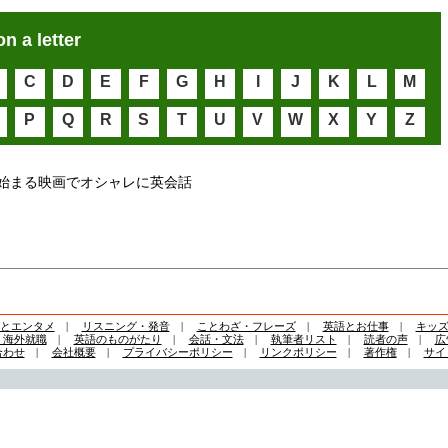
on a letter
C
D
E
F
G
H
I
J
K
L
M
P
Q
R
S
T
U
V
W
X
Y
Z
始まる映画でオシャレに英会話
とエンタメ
|
リスニング・発音
|
ことわざ・フレーズ
|
英語とお仕事
|
キッ
・海外就職
|
英語のものがたり
|
会話・文法
|
執筆者リスト
|
読者の声
|
広
合わせ
|
会社概要
|
プライバシーポリシー
|
リンクポリシー
|
著作権
|
サイ