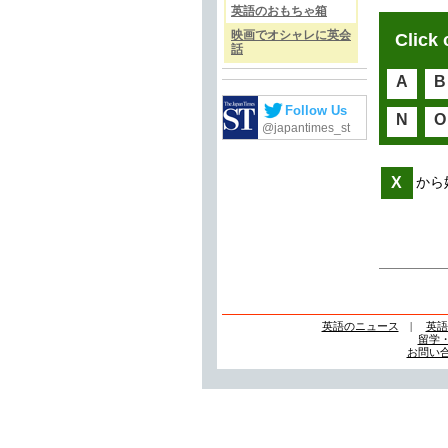
英語のおもちゃ箱
映画でオシャレに英会
Click 
話
A
B
Follow Us
N
O
@japantimes_st
X
から
英語のニュース
|
英語
留学
お問い