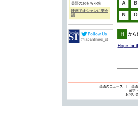
A
B
英語のおもちゃ箱
映画でオシャレに英会
N
O
話
H
Follow Us
から
@japantimes_st
Hope for t
英語のニュース
|
英語
留学
お問い