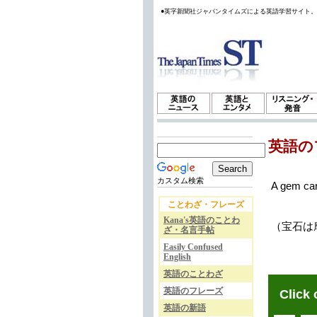
●英字新聞社ジャパンタイムズによる英語学習サイト
英語の
カスタム検索
A gem cann
ことわざ・フレーズ
Kana's英語のことわ
（宝石は
ざ・名言手帖
Easily Confused
English
英語のことわざ
英語のフレーズ
Click 
英語の新語