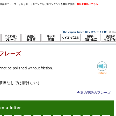
。英語のニュース、よみもの、リスニングなどのコンテンツを無料で提供。
無料見本紙はこちら
『The Japan Times ST』オンライン版
| UPDA
フレーズ
ot be polished without friction.
listen!
摩擦なしでは磨けない）
今週の英語のフレーズ
on a letter