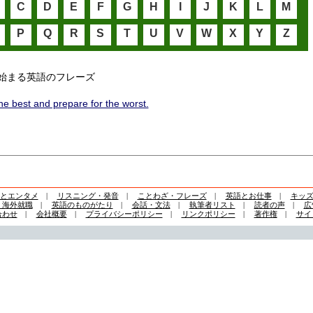
C
D
E
F
G
H
I
J
K
L
M
P
Q
R
S
T
U
V
W
X
Y
Z
始まる英語のフレーズ
he best and prepare for the worst.
とエンタメ
|
リスニング・発音
|
ことわざ・フレーズ
|
英語とお仕事
|
キッ
・海外就職
|
英語のものがたり
|
会話・文法
|
執筆者リスト
|
読者の声
|
広
合わせ
|
会社概要
|
プライバシーポリシー
|
リンクポリシー
|
著作権
|
サイ