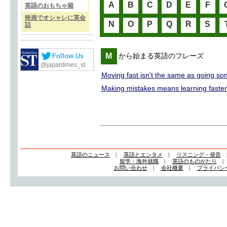
A
B
C
D
E
F
英語のおもちゃ箱
映画でオシャレに英会
N
O
P
Q
R
S
話
M
Follow Us
から始まる英語のフレーズ
@japantimes_st
Moving fast isn't the same as going s
Making mistakes means learning faster
英語のニュース
|
英語とエンタメ
|
リスニング・発音
留学・海外就職
|
英語のものがたり
お問い合わせ
|
会社概要
|
プライバシ