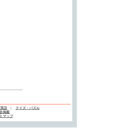
ズ英語
|
クイズ・パズル
告掲載
トマップ