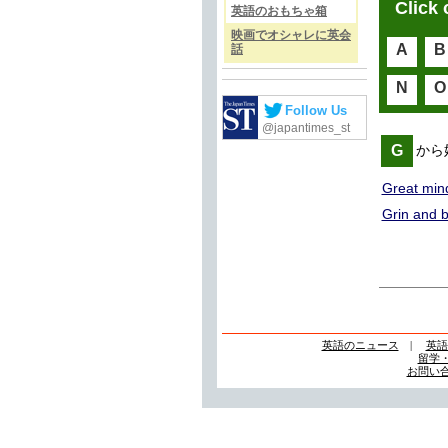
Click 
英語のおもちゃ箱
映画でオシャレに英会
A
B
話
N
O
Follow Us
@japantimes_st
G
から
Great mind
Grin and b
英語のニュース
|
英語
留学
お問い