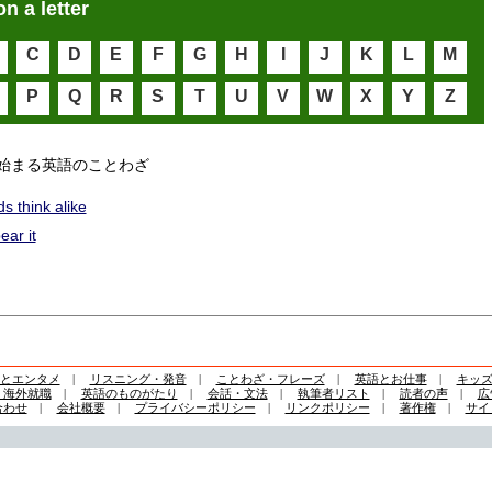
on a letter
C
D
E
F
G
H
I
J
K
L
M
P
Q
R
S
T
U
V
W
X
Y
Z
始まる英語のことわざ
s think alike
ear it
とエンタメ
|
リスニング・発音
|
ことわざ・フレーズ
|
英語とお仕事
|
キッ
・海外就職
|
英語のものがたり
|
会話・文法
|
執筆者リスト
|
読者の声
|
広
合わせ
|
会社概要
|
プライバシーポリシー
|
リンクポリシー
|
著作権
|
サイ