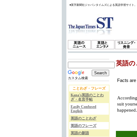
●英字新聞社ジャパンタイムズによる英語学習サイト
英語の
カスタム検索
Facts are
ことわざ・フレーズ
Kana's英語のことわ
According 
ざ・名言手帖
suit yours
Easily Confused
happened.
English
英語のことわざ
英語のフレーズ
英語の新語