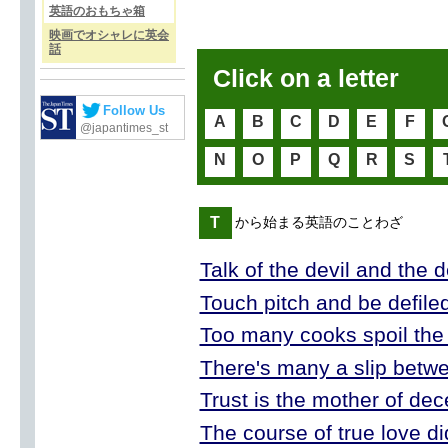
英語のおもちゃ箱
映画でオシャレに英会
話
Click on a letter
Follow Us
A
B
C
D
E
F
@japantimes_st
N
O
P
Q
R
S
T
から始まる英語のことわざ
Talk of the devil and the 
Touch pitch and be defile
Too many cooks spoil the
There's many a slip betwe
Trust is the mother of dec
The course of true love d