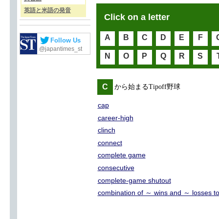
英語と米語の発音
Click on a letter
A
B
C
D
E
F
Follow Us
@japantimes_st
N
O
P
Q
R
S
C
から始まるTipoff野球
cap
career-high
clinch
connect
complete game
consecutive
complete-game shutout
combination of ～ wins and ～ losses to