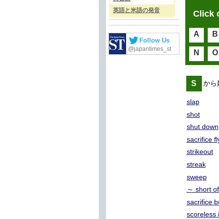
英語と米語の発音
Click 
A
B
Follow Us
@japantimes_st
N
O
S
から始
slap
shot
shut down
sacrifice fl
strikeout
streak
sweep
～ short o
sacrifice b
scoreless 