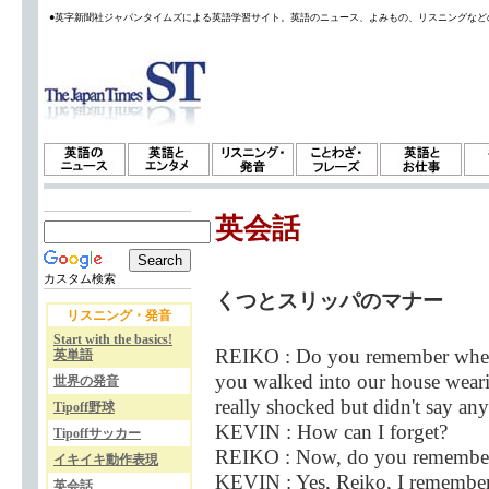
●英字新聞社ジャパンタイムズによる英語学習サイト。英語のニュース、よみもの、リスニングなど
英会話
カスタム検索
くつとスリッパのマナー
リスニング・発音
Start with the basics!
REIKO : Do you remember when yo
英単語
you walked into our house wear
世界の発音
really shocked but didn't say any
Tipoff野球
KEVIN : How can I forget?
Tipoffサッカー
REIKO : Now, do you remember 
イキイキ動作表現
KEVIN : Yes, Reiko, I rememb
英会話