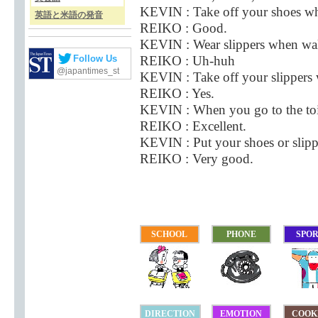
KEVIN : Take off your shoes wh
英語と米語の発音
REIKO : Good.
KEVIN : Wear slippers when walk
REIKO : Uh-huh
Follow Us
@japantimes_st
KEVIN : Take off your slippers 
REIKO : Yes.
KEVIN : When you go to the toile
REIKO : Excellent.
KEVIN : Put your shoes or slippe
REIKO : Very good.
SCHOOL
PHONE
SPO
DIRECTION
EMOTION
COOK