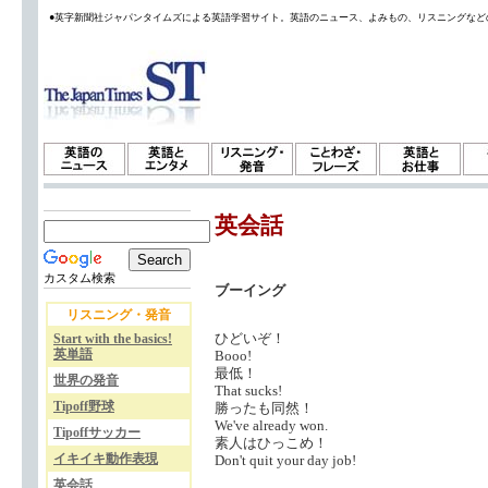
●英字新聞社ジャパンタイムズによる英語学習サイト。英語のニュース、よみもの、リスニングなど
英会話
カスタム検索
ブーイング
リスニング・発音
ひどいぞ！
Start with the basics!
英単語
Booo!
最低！
世界の発音
That sucks!
Tipoff野球
勝ったも同然！
We've already won.
Tipoffサッカー
素人はひっこめ！
イキイキ動作表現
Don't quit your day job!
英会話