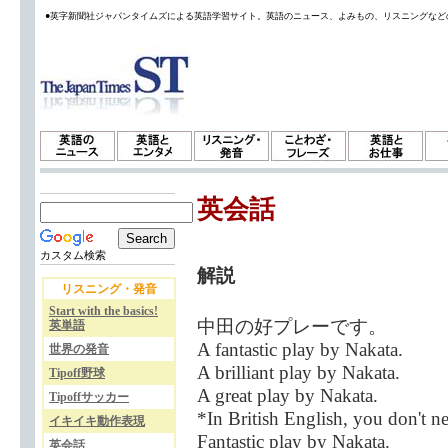
●英字新聞社ジャパンタイムズによる英語学習サイト。英語のニュース、よみもの、リスニングなど
英会話
カスタム検索
解説
リスニング・発音
Start with the basics!
中田の好プレーです。
英単語
A fantastic play by Nakata.
世界の発音
A brilliant play by Nakata.
Tipoff野球
A great play by Nakata.
Tipoffサッカー
*In British English, you don't ne
イキイキ動作表現
Fantastic play by Nakata.
英会話