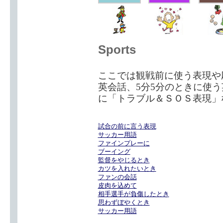
Sports
ここでは観戦前に使う表現や
英会話、5分5分のときに使
に「トラブル＆ＳＯＳ表現」
試合の前に言う表現
サッカー用語
ファインプレーに
ブーイング
監督をやじるとき
カツを入れたいとき
ファンの会話
皮肉を込めて
相手選手が負傷したとき
思わずぼやくとき
サッカー用語