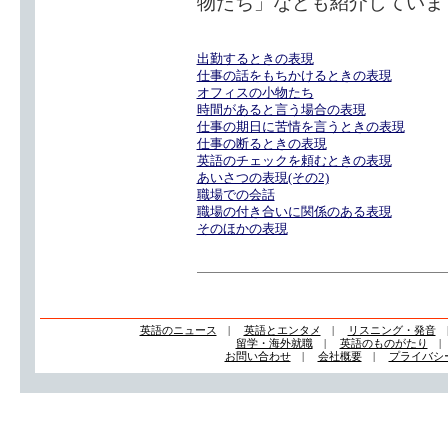
物たち」なども紹介していま
出勤するときの表現
仕事の話をもちかけるときの表現
オフィスの小物たち
時間があると言う場合の表現
仕事の期日に苦情を言うときの表現
仕事の断るときの表現
英語のチェックを頼むときの表現
あいさつの表現(その2)
職場での会話
職場の付き合いに関係のある表現
そのほかの表現
英語のニュース
|
英語とエンタメ
|
リスニング・発音
留学・海外就職
|
英語のものがたり
お問い合わせ
|
会社概要
|
プライバシ