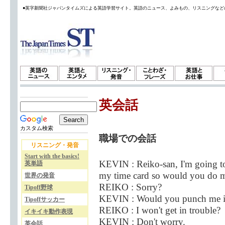
●英字新聞社ジャパンタイムズによる英語学習サイト。英語のニュース、よみもの、リスニングなど
英会話
カスタム検索
職場での会話
リスニング・発音
Start with the basics!
KEVIN : Reiko-san, I'm going to
英単語
my time card so would you do m
世界の発音
REIKO : Sorry?
Tipoff野球
KEVIN : Would you punch me 
Tipoffサッカー
REIKO : I won't get in trouble?
イキイキ動作表現
KEVIN : Don't worry.
英会話