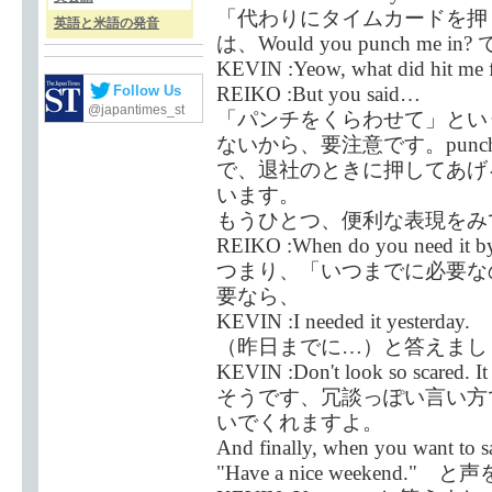
「代わりにタイムカードを押
英語と米語の発音
は、Would you punch me
KEVIN :Yeow, what did hit me 
REIKO :But you said…
Follow Us
@japantimes_st
「パンチをくらわせて」とい
ないから、要注意です。punc
で、退社のときに押してあげる場合は、
います。
もうひとつ、便利な表現をみ
REIKO :When do you need it b
つまり、「いつまでに必要な
要なら、
KEVIN :I needed it yesterday.
（昨日までに…）と答えまし
KEVIN :Don't look so scared. It 
そうです、冗談っぽい言い方
いでくれますよ。
And finally, when you want to 
"Have a nice weekend.