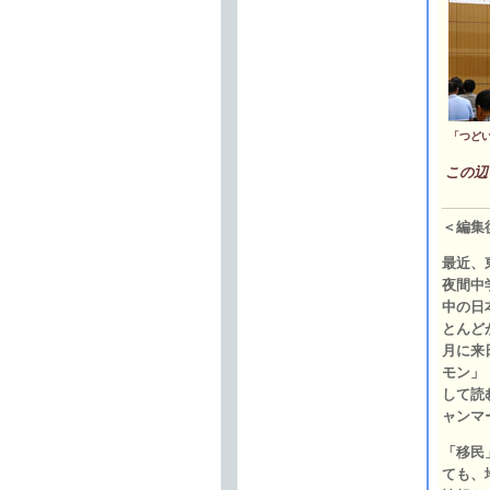
「つど
この辺
＜編集
最近、
夜間中
中の日
とんど
月に来
モン」
して読
ャンマ
「移民
ても、