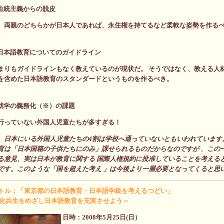
血統主義からの脱皮
、両親のどちらかが日本人であれば、永住権を持てるなど柔軟な姿勢を作る
日本語教育についてのガイドライン
まりもガイドラインもなく教えているのが現状だ。 そうではなく、教える人
を含めた日本語教育のスタンダードというものを作るべき。
就学の義務化（※）の課題
行っていない外国人児童たちが多すぎる！
、日本にいる外国人児童たちの4割は学校へ通っていないともいわれています
育は「日本国籍の子供たちにのみ」課せられるものだからなのですが 、この
る意見、実は日本が教育に関する 国際人権規約に批准していることを考える
です。このような「国を超えた考え 」は今後より一層必要となってくると思
イトル：「東京都の日本語教育・日本語学級を考えるつどい」
化共生をめざし日本語教育を充実させよう～
日時：2008年5月25日(日）