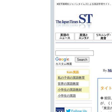
●英字新聞社ジャパンタイムズによる英語学習サイト
カスタム検索
By
Mi
Kids英語
私の子供の英語教育
世界の英語教室
タイ
小学生の英語教材
小学生の英語
◆ 前
が、 
「東京
Follow Us