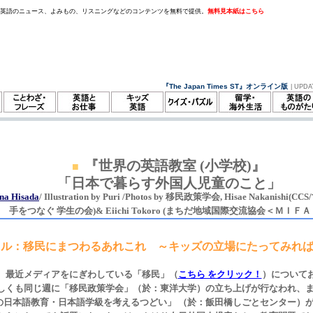
。英語のニュース、よみもの、リスニングなどのコンテンツを無料で提供。
無料見本紙はこちら
『The Japan Times ST』オンライン版
| UPDA
『世界の英語教室 (小学校)』
■
「日本で暮らす外国人児童のこと」
na Hisada
/ Illustration by Puri /Photos by 移民政策学会, Hisae Nakanish
手をつなぐ 学生の会)& Eiichi Tokoro (まちだ地域国際交流協会＜ＭＩＦ
トル：移民にまつわるあれこれ ～キッズの立場にたってみれ
回、最近メディアをにぎわしている「移民」（
こちら をクリック！
）について
くしくも同じ週に「移民政策学会」（於：東洋大学）の立ち上げが行なわれ、
の日本語教育・日本語学級を考えるつどい」 （於：飯田橋しごとセンター）