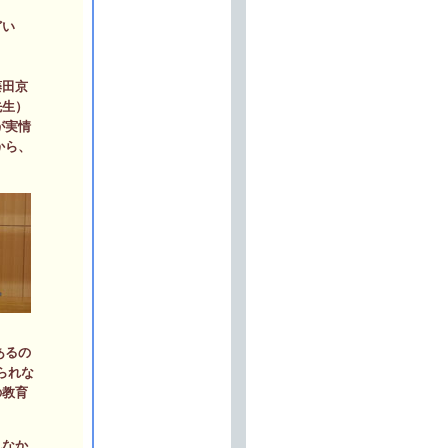
どい
藤田京
先生）
が実情
から、
あるの
られな
の教育
れなか