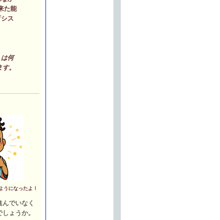
来た能
育シス
」は何
ます。
ようになったよ！
進んでいなく
でしょうか。