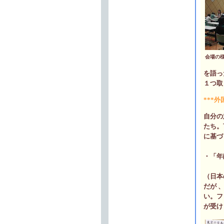
会場の
を語っ
１つ取
***
自分の
たち。
に基づ
・「年
（日本
だが 
い。フ
が受け