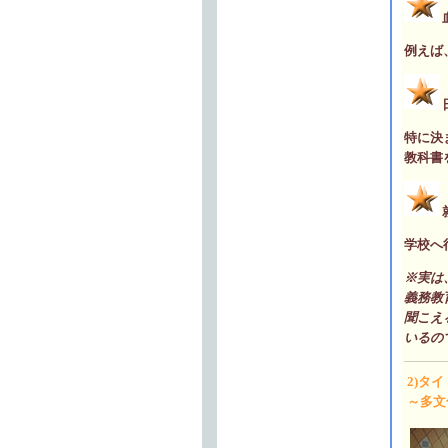
例えば
特に決
教科書
学校へ
※実は
義務教
聞こえ
いるの
2)タ
～多文