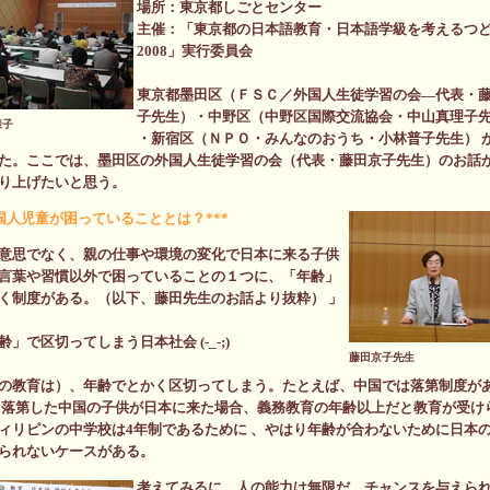
場所：東京都しごとセンター
主催：「東京都の日本語教育・日本語学級を考えるつ
2008」実行委員会
東京都墨田区（ＦＳＣ／外国人生徒学習の会―代表・
子先生）・中野区（中野区国際交流協会・中山真理子
様子
・新宿区（ＮＰＯ・みんなのおうち・小林普子先生） 
た。ここでは、墨田区の外国人生徒学習の会（代表・藤田京子先生）のお話
り上げたいと思う。
外国人児童が困っていることとは？***
意思でなく、親の仕事や環境の変化で日本に来る子供
言葉や習慣以外で困っていることの１つに、「年齢」
く制度がある。（以下、藤田先生のお話より抜粋） 」
齢」で区切ってしまう日本社会 (-_-;)
藤田京子先生
の教育は）、年齢でとかく区切ってしまう。たとえば、中国では落第制度が
、落第した中国の子供が日本に来た場合、義務教育の年齢以上だと教育が受け
ィリピンの中学校は4年制であるために 、やはり年齢が合わないために日本
られないケースがある。
考えてみるに、人の能力は無限だ。チャンスを与えら