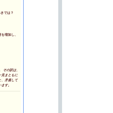
べきでは？
材を増加し、
。 その訳は、
一見まともに
と、矛盾して
います。