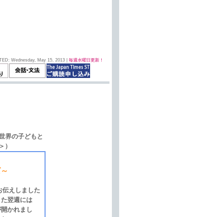
TED: Wednesday, May 15, 2013 |
毎週水曜日更新！
i(CCS/世界の子どもと
Ａ＞）
ば～
お伝えしました
また翌週には
が開かれまし