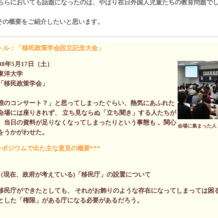
どちらにおいても話題になったのは、やはり在日外国人児童たちの教育問題で
その概要をご紹介したいと思います。
イトル：「移民政策学会設立記念大会」
08年5月17日（土）
東洋大学
「移民政策学会」
誰のコンサート？」と思ってしまったぐらい、熱気にあふれた
会場には座りきれず、 立ち見ならぬ「立ち聞き」する人たちが
、当日の資料が足りなくなってしまったりという事態も 。関心
会場に集まった人
をうかがわせた。
ンポジウムで出た主な意見の概要
***
（現在、政府が考えている)「移民庁」の設置について
移民庁ができたとしても、 それがお飾りのような存在になってしまっては困る
とした「権限」がある庁になる必要があるだろう。