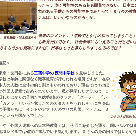
ったら 、咲く可能性のある花も開花できない。 日本に
力のある子供たちの可能性をつみとってしまう今の教
テムは、いかがなものだろうか。
筆者のコメント：「年齢でとかく区切ってしまうこと
い」事務局長・関本保孝先生
も教育だけでなく、 社会全体にもいえることだと思い
りをもう少し寛容にすれば、日本はもっと暮らしやすくなるのでは？
後記＞
東京・世田谷にある
三宿中学の 夜間中学校
を見学しました。
学校は年齢に関係なく識字教育が行なわれる場所ですが 、在学
本人の人数は全体の約１割ともいわれており、現在ではそのほ
が外国人児童で占められています。私が見学したクラスは、 1
日したばかりの子供たち総勢8名のクラス。「クーラー」「レ
「カメラ」といった覚えたてのカタカナをうれしそうに声 を出
む子供たちは、インドやアフリカのマリ共和国、ベトナム、ミ
ーといった国からでした。
カタカナが読める
」や「外国人児童への日本語教育」は、 今回ご紹介した通り、国レベルでは
地域レベルでは確実に進んでいる気がします。 皆さんの身の回りではいかが