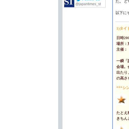
た。 
@japantimes_st
以下に
1)タ
日時20
場所：
主催：
一瞬「
会場。
出たり
の高さ
***
シ
たとえ
きちん