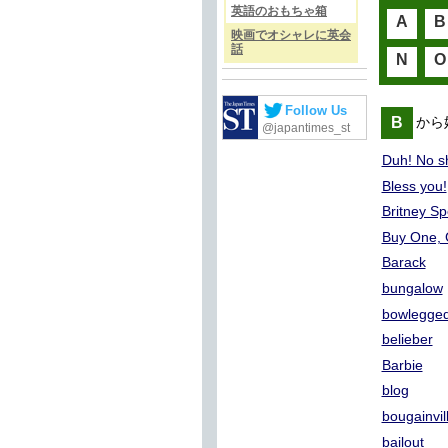
英語のおもちゃ箱
A
B
映画でオシャレに英会
話
N
O
Follow Us
B
から
@japantimes_st
Duh! No sh
Bless you!
Britney Sp
Buy One, 
Barack
bungalow
bowlegge
belieber
Barbie
blog
bougainvil
bailout