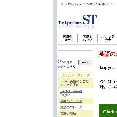
●英字新聞社ジャパンタイムズによる英語学習サイト
英語の
カスタム検索
leap year
ことわざ・フレーズ
Kana's英語のことわ
今年はうる
ざ・名言手帖
味。これに
Easily Confused
English
英語のことわざ
英語のフレーズ
Click 
英語の新語