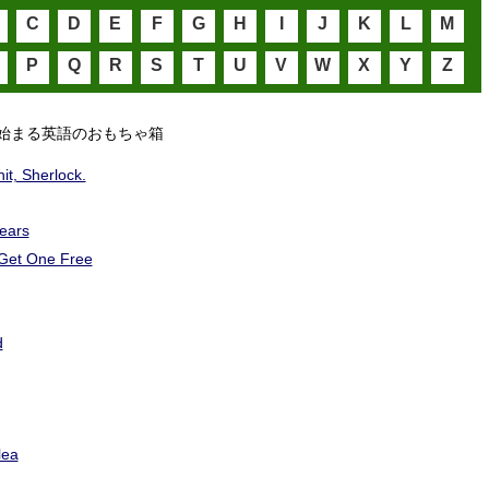
C
D
E
F
G
H
I
J
K
L
M
P
Q
R
S
T
U
V
W
X
Y
Z
始まる英語のおもちゃ箱
it, Sherlock.
ears
Get One Free
d
lea