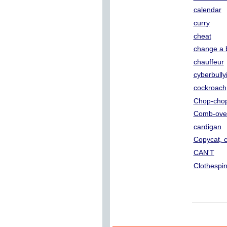
calendar
curry
cheat
change a 
chauffeur
cyberbully
cockroach
Chop-cho
Comb-ove
cardigan
Copycat, c
CAN'T
Clothespi