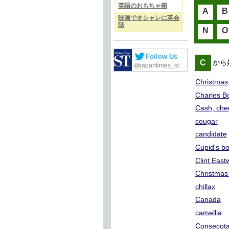
英語のおもちゃ箱
A
B
映画でオシャレに英会
話
N
O
Follow Us
C
から
@japantimes_st
Christmas
Charles B
Cash, chec
cougar
candidate
Cupid's b
Clint Eas
Christmas 
chillax
Canada
camellia
Consecota