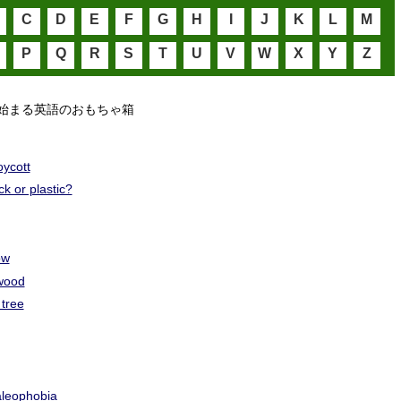
C
D
E
F
G
H
I
J
K
L
M
P
Q
R
S
T
U
V
W
X
Y
Z
始まる英語のおもちゃ箱
oycott
k or plastic?
ow
twood
tree
leophobia