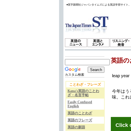
●英字新聞社ジャパンタイムズによる英語学習サイト
英語の
カスタム検索
leap year
ことわざ・フレーズ
Kana's英語のことわ
今年はうる
ざ・名言手帖
味。これに
Easily Confused
English
英語のことわざ
英語のフレーズ
Click 
英語の新語