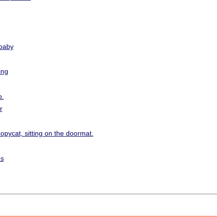
baby
ing
p.
r
opycat, sitting on the doormat.
ns