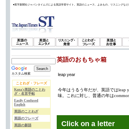
●英字新聞社ジャパンタイムズによる英語学習サイト。英語のニュース、よみもの、リスニングなど
英語のおもちゃ箱
カスタム検索
leap year
ことわざ・フレーズ
Kana's英語のことわ
今年はうるう年だが、英語ではleap y
ざ・名言手帖
味。これに対し、普通の年はcommon 
Easily Confused
English
英語のことわざ
英語のフレーズ
Click on a letter
英語の新語