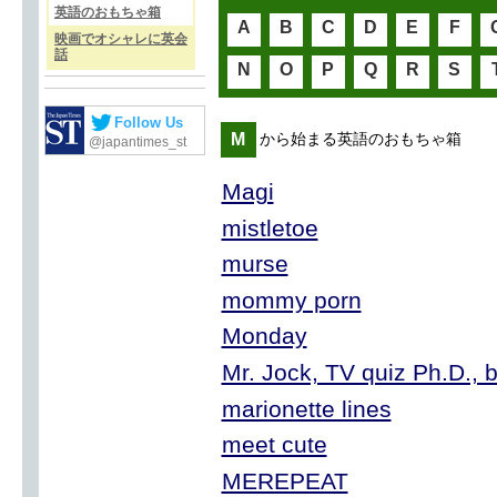
英語のおもちゃ箱
A
B
C
D
E
F
映画でオシャレに英会
話
N
O
P
Q
R
S
Follow Us
M
から始まる英語のおもちゃ箱
@japantimes_st
Magi
mistletoe
murse
mommy porn
Monday
Mr. Jock, TV quiz Ph.D., 
marionette lines
meet cute
MEREPEAT