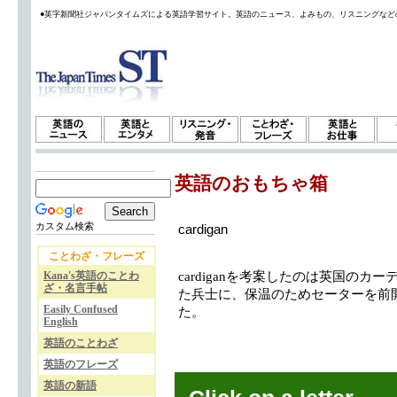
●英字新聞社ジャパンタイムズによる英語学習サイト。英語のニュース、よみもの、リスニングなど
英語のおもちゃ箱
カスタム検索
cardigan
ことわざ・フレーズ
Kana's英語のことわ
cardiganを考案したのは英国の
ざ・名言手帖
た兵士に、保温のためセーターを前
Easily Confused
た。
English
英語のことわざ
英語のフレーズ
英語の新語