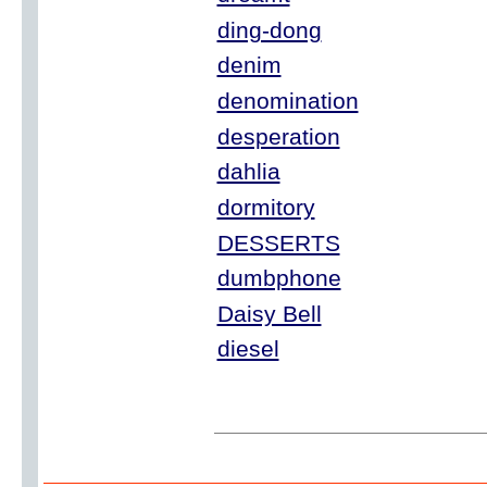
ding-dong
denim
denomination
desperation
dahlia
dormitory
DESSERTS
dumbphone
Daisy Bell
diesel