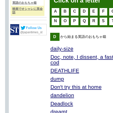
Click on a letter
英語のおもちゃ箱
映画でオシャレに英会
A
B
C
D
E
F
話
N
O
P
Q
R
S
Follow Us
@japantimes_st
D
から始まる英語のおもちゃ箱
daily-size
Doc, note, I dissent, a fas
cod
DEATHLIFE
dump
Don't try this at home
dandelion
Deadlock
dreamt