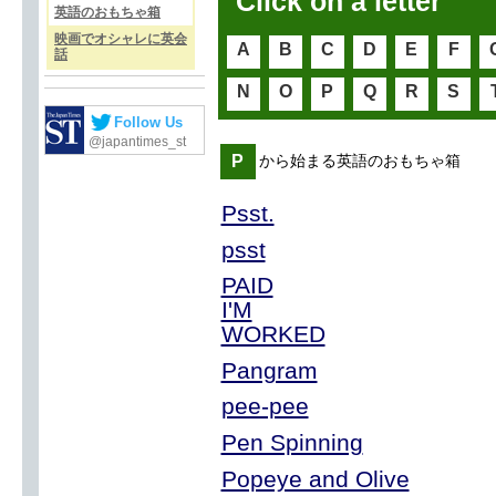
Click on a letter
英語のおもちゃ箱
映画でオシャレに英会
A
B
C
D
E
F
話
N
O
P
Q
R
S
Follow Us
@japantimes_st
P
から始まる英語のおもちゃ箱
Psst.
psst
PAID
I'M
WORKED
Pangram
pee-pee
Pen Spinning
Popeye and Olive