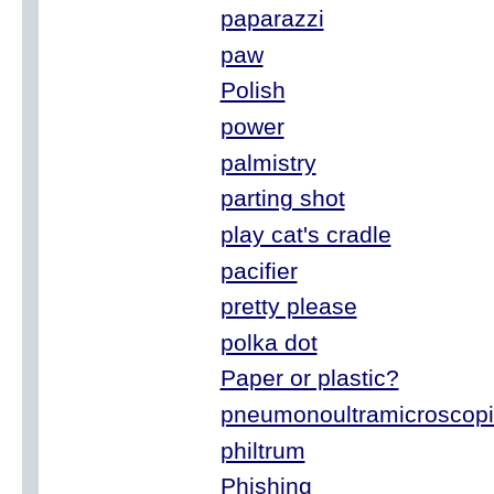
paparazzi
paw
Polish
power
palmistry
parting shot
play cat's cradle
pacifier
pretty please
polka dot
Paper or plastic?
pneumonoultramicroscopic
philtrum
Phishing