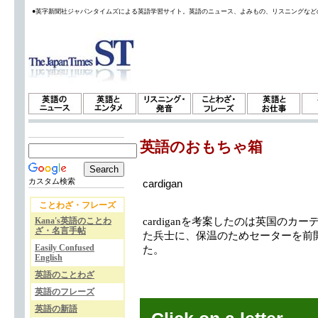
●英字新聞社ジャパンタイムズによる英語学習サイト。英語のニュース、よみもの、リスニングなど
英語のおもちゃ箱
カスタム検索
cardigan
ことわざ・フレーズ
Kana's英語のことわ
cardiganを考案したのは英国の
ざ・名言手帖
た兵士に、保温のためセーターを前
Easily Confused
た。
English
英語のことわざ
英語のフレーズ
英語の新語