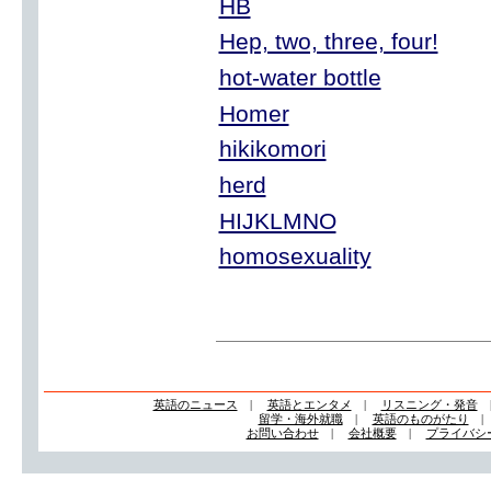
HB
Hep, two, three, four!
hot-water bottle
Homer
hikikomori
herd
HIJKLMNO
homosexuality
英語のニュース
|
英語とエンタメ
|
リスニング・発音
留学・海外就職
|
英語のものがたり
お問い合わせ
|
会社概要
|
プライバシ