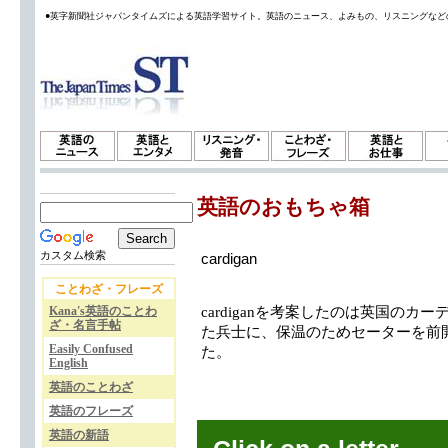
●英字新聞社ジャパンタイムズによる英語学習サイト。英語のニュース、よみもの、リスニングなど
英語のおもちゃ箱
カスタム検索
cardigan
ことわざ・フレーズ
Kana's英語のことわ
cardiganを考案したのは英国の
ざ・名言手帖
た兵士に、保温のためセーターを前
Easily Confused
た。
English
英語のことわざ
英語のフレーズ
英語の新語