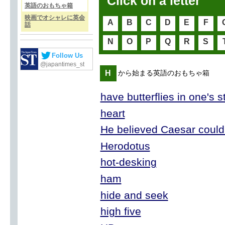
Click on a letter
英語のおもちゃ箱
映画でオシャレに英会
A
B
C
D
E
F
話
N
O
P
Q
R
S
Follow Us
@japantimes_st
H
から始まる英語のおもちゃ箱
have butterflies in one's 
heart
He believed Caesar could
Herodotus
hot-desking
ham
hide and seek
high five