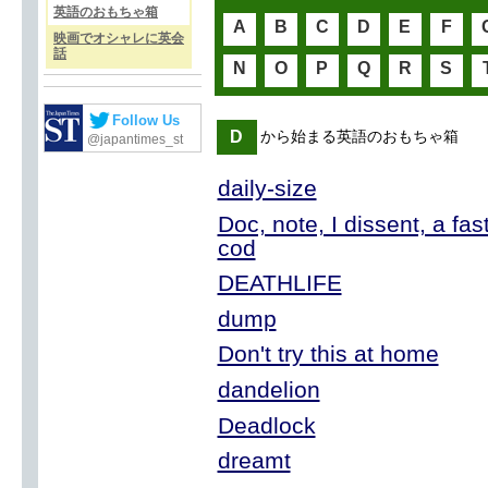
英語のおもちゃ箱
A
B
C
D
E
F
映画でオシャレに英会
話
N
O
P
Q
R
S
Follow Us
D
から始まる英語のおもちゃ箱
@japantimes_st
daily-size
Doc, note, I dissent, a fas
cod
DEATHLIFE
dump
Don't try this at home
dandelion
Deadlock
dreamt