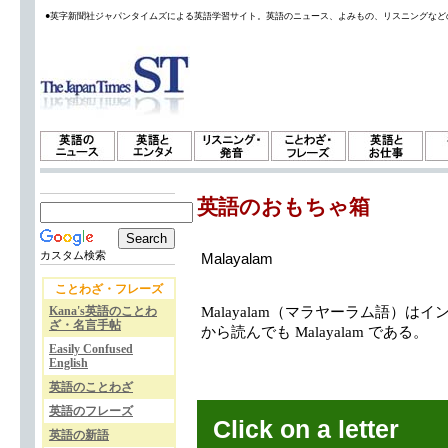
●英字新聞社ジャパンタイムズによる英語学習サイト。英語のニュース、よみもの、リスニングなど
英語のおもちゃ箱
カスタム検索
Malayalam
ことわざ・フレーズ
Kana's英語のことわ
Malayalam（マラヤーラム語）
ざ・名言手帖
から読んでも Malayalam である。
Easily Confused
English
英語のことわざ
英語のフレーズ
Click on a letter
英語の新語