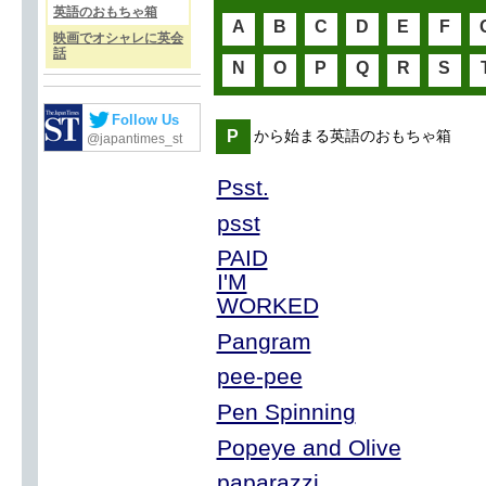
英語のおもちゃ箱
A
B
C
D
E
F
映画でオシャレに英会
話
N
O
P
Q
R
S
Follow Us
P
から始まる英語のおもちゃ箱
@japantimes_st
Psst.
psst
PAID
I'M
WORKED
Pangram
pee-pee
Pen Spinning
Popeye and Olive
paparazzi