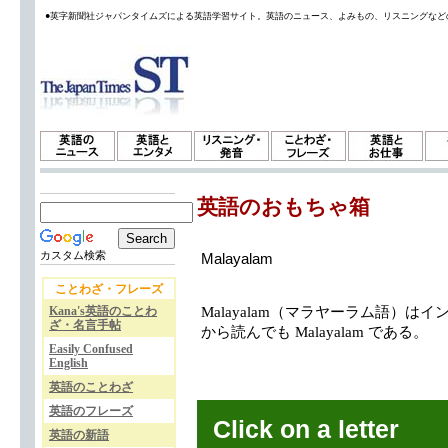
●英字新聞社ジャパンタイムズによる英語学習サイト。英語のニュース、よみもの、リスニングなど
英語のおもちゃ箱
カスタム検索
Malayalam
ことわざ・フレーズ
Kana's英語のことわ
Malayalam（マラヤーラム語）
ざ・名言手帖
から読んでも Malayalam である。
Easily Confused
English
英語のことわざ
英語のフレーズ
Click on a letter
英語の新語