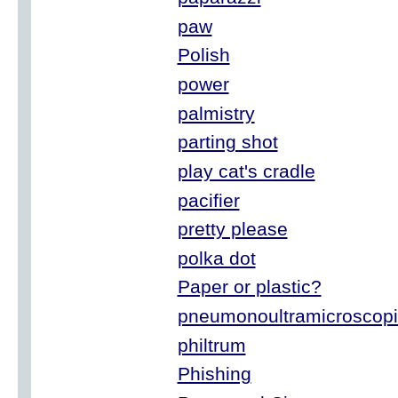
paw
Polish
power
palmistry
parting shot
play cat's cradle
pacifier
pretty please
polka dot
Paper or plastic?
pneumonoultramicroscopic
philtrum
Phishing