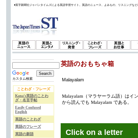
●英字新聞社ジャパンタイムズによる英語学習サイト。英語のニュース、よみもの、リスニングなど
英語のおもちゃ箱
カスタム検索
Malayalam
ことわざ・フレーズ
Kana's英語のことわ
Malayalam（マラヤーラム語）
ざ・名言手帖
から読んでも Malayalam である。
Easily Confused
English
英語のことわざ
英語のフレーズ
Click on a letter
英語の新語