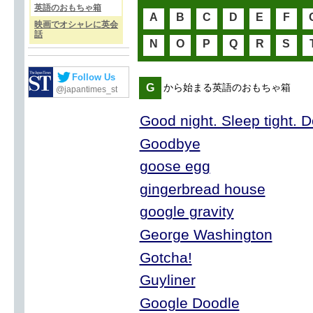
英語のおもちゃ箱
A
B
C
D
E
F
映画でオシャレに英会
話
N
O
P
Q
R
S
Follow Us
G
から始まる英語のおもちゃ箱
@japantimes_st
Good night. Sleep tight. D
Goodbye
goose egg
gingerbread house
google gravity
George Washington
Gotcha!
Guyliner
Google Doodle