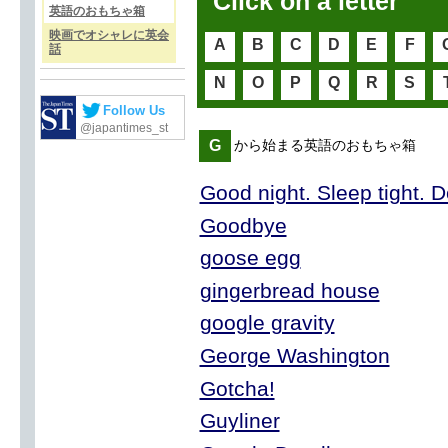
Click on a letter
英語のおもちゃ箱
映画でオシャレに英会
A
B
C
D
E
F
話
N
O
P
Q
R
S
Follow Us
@japantimes_st
G
から始まる英語のおもちゃ箱
Good night. Sleep tight. D
Goodbye
goose egg
gingerbread house
google gravity
George Washington
Gotcha!
Guyliner