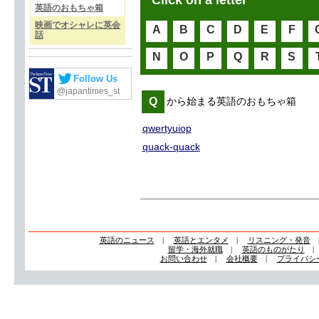
Click on a letter
英語のおもちゃ箱
映画でオシャレに英会
A
B
C
D
E
F
話
N
O
P
Q
R
S
Follow Us
@japantimes_st
Q
から始まる英語のおもちゃ箱
qwertyuiop
quack-quack
英語のニュース
|
英語とエンタメ
|
リスニング・発音
留学・海外就職
|
英語のものがたり
お問い合わせ
|
会社概要
|
プライバシ