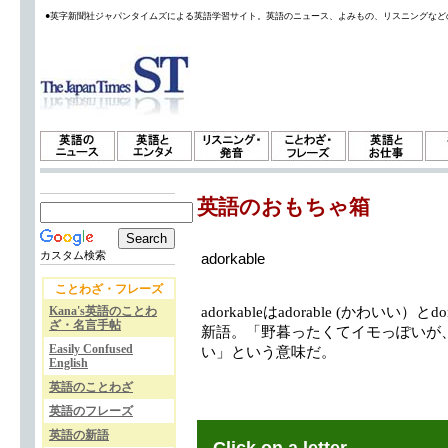
●英字新聞社ジャパンタイムズによる英語学習サイト。英語のニュース、よみもの、リスニングなど
英語のおもちゃ箱
カスタム検索
adorkable
ことわざ・フレーズ
Kana's英語のことわ
adorkableはadorable (かわい
ざ・名言手帖
新語。「野暮ったくてイモっぽいが
Easily Confused
い」という意味だ。
English
英語のことわざ
英語のフレーズ
英語の新語