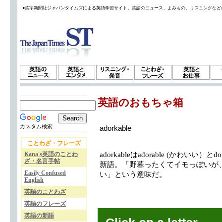
●英字新聞社ジャパンタイムズによる英語学習サイト。英語のニュース、よみもの、リスニングなど
英語のおもちゃ箱
カスタム検索
adorkable
ことわざ・フレーズ
Kana's英語のことわ
adorkableはadorable (かわい
ざ・名言手帖
新語。「野暮ったくてイモっぽいが
Easily Confused
い」という意味だ。
English
英語のことわざ
英語のフレーズ
英語の新語