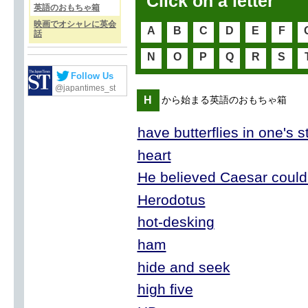
Click on a letter
英語のおもちゃ箱
映画でオシャレに英会
A
B
C
D
E
F
話
N
O
P
Q
R
S
Follow Us
@japantimes_st
H
から始まる英語のおもちゃ箱
have butterflies in one's 
heart
He believed Caesar could
Herodotus
hot-desking
ham
hide and seek
high five