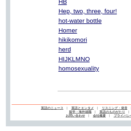
HB
Hep, two, three, four!
hot-water bottle
Homer
hikikomori
herd
HIJKLMNO
homosexuality
英語のニュース
|
英語とエンタメ
|
リスニング・発音
留学・海外就職
|
英語のものがたり
お問い合わせ
|
会社概要
|
プライバシ