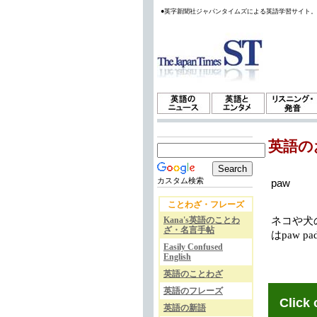
●英字新聞社ジャパンタイムズによる英語学習サイト
英語の
カスタム検索
paw
ことわざ・フレーズ
Kana's英語のことわ
ネコや犬
ざ・名言手帖
はpaw p
Easily Confused
English
英語のことわざ
英語のフレーズ
Click 
英語の新語