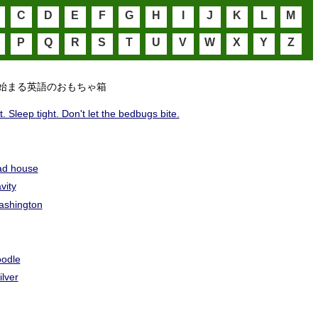
C
D
E
F
G
H
I
J
K
L
M
P
Q
R
S
T
U
V
W
X
Y
Z
始まる英語のおもちゃ箱
. Sleep tight. Don't let the bedbugs bite.
g
ad house
vity
ashington
odle
ilver