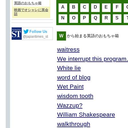
英語のおもちゃ箱
A
B
C
D
E
F
映画でオシャレに英会
話
N
O
P
Q
R
S
Follow Us
W
から始まる英語のおもちゃ箱
@japantimes_st
waitress
We interrupt this program.
White lie
word of blog
Wet Paint
wisdom tooth
Wazzup?
William Shakespeare
walkthrough