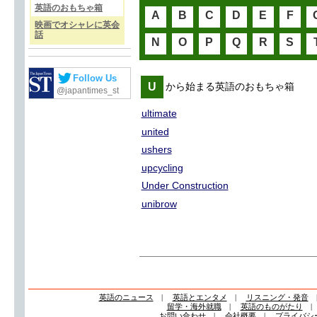
英語のおもちゃ箱
A
B
C
D
E
F
映画でオシャレに英会
話
N
O
P
Q
R
S
Follow Us
U
から始まる英語のおもちゃ箱
@japantimes_st
ultimate
united
ushers
upcycling
Under Construction
unibrow
英語のニュース
|
英語とエンタメ
|
リスニング・発音
留学・海外就職
|
英語のものがたり
お問い合わせ
|
会社概要
|
プライバシ