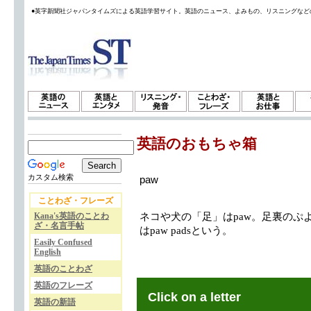
●英字新聞社ジャパンタイムズによる英語学習サイト。英語のニュース、よみもの、リスニングなど
英語のおもちゃ箱
カスタム検索
paw
ことわざ・フレーズ
Kana's英語のことわ
ネコや犬の「足」はpaw。足裏のぷよ
ざ・名言手帖
はpaw padsという。
Easily Confused
English
英語のことわざ
英語のフレーズ
Click on a letter
英語の新語