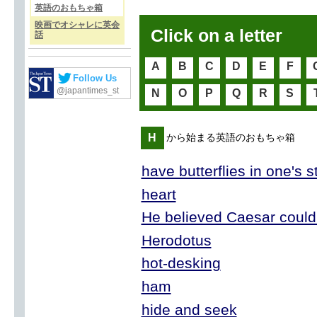
英語のおもちゃ箱
映画でオシャレに英会
Click on a letter
話
A
B
C
D
E
F
Follow Us
@japantimes_st
N
O
P
Q
R
S
H
から始まる英語のおもちゃ箱
have butterflies in one's 
heart
He believed Caesar could
Herodotus
hot-desking
ham
hide and seek