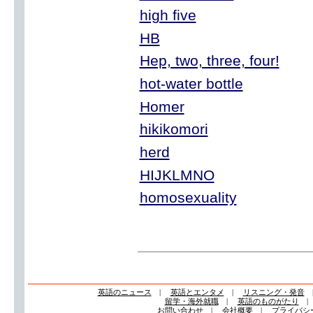
high five
HB
Hep, two, three, four!
hot-water bottle
Homer
hikikomori
herd
HIJKLMNO
homosexuality
英語のニュース
|
英語とエンタメ
|
リスニング・発音
留学・海外就職
|
英語のものがたり
お問い合わせ
|
会社概要
|
プライバシ