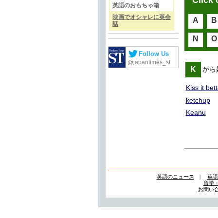
Click 
英語のおもちゃ箱
映画でオシャレに英会
A
B
話
N
O
Follow Us
@japantimes_st
K
から
Kiss it bett
ketchup
Keanu
英語のニュース
|
英語
留学
お問い