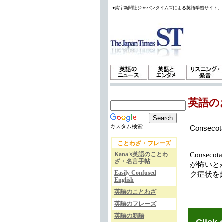
●英字新聞社ジャパンタイムズによる英語学習サイト
英語の
カスタム検索
Consecot
ことわざ・フレーズ
Kana's英語のことわ
Conse
ざ・名言手帖
が怖いと
Easily Confused
ク症状を
English
英語のことわざ
英語のフレーズ
英語の新語