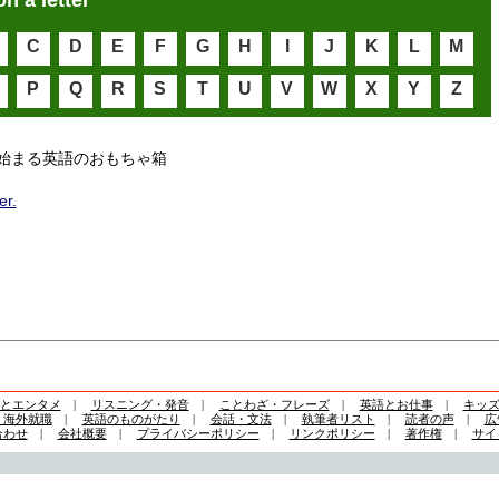
on a letter
C
D
E
F
G
H
I
J
K
L
M
P
Q
R
S
T
U
V
W
X
Y
Z
始まる英語のおもちゃ箱
er.
とエンタメ
|
リスニング・発音
|
ことわざ・フレーズ
|
英語とお仕事
|
キッ
・海外就職
|
英語のものがたり
|
会話・文法
|
執筆者リスト
|
読者の声
|
広
合わせ
|
会社概要
|
プライバシーポリシー
|
リンクポリシー
|
著作権
|
サイ