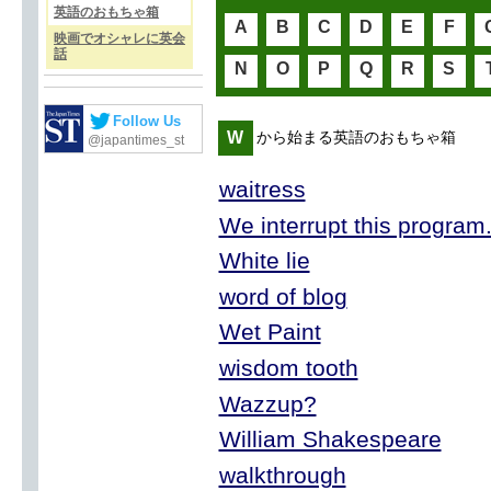
英語のおもちゃ箱
A
B
C
D
E
F
映画でオシャレに英会
話
N
O
P
Q
R
S
Follow Us
W
から始まる英語のおもちゃ箱
@japantimes_st
waitress
We interrupt this program.
White lie
word of blog
Wet Paint
wisdom tooth
Wazzup?
William Shakespeare
walkthrough