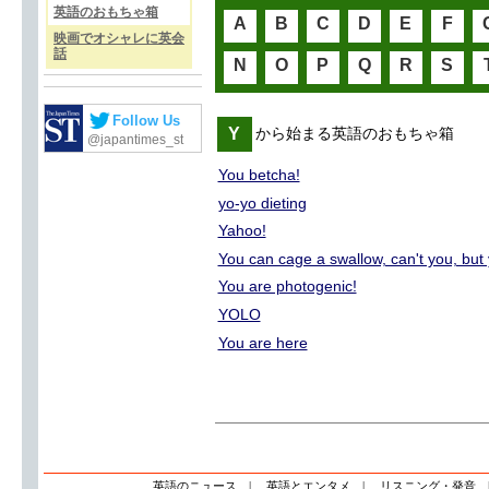
英語のおもちゃ箱
A
B
C
D
E
F
映画でオシャレに英会
話
N
O
P
Q
R
S
Follow Us
Y
から始まる英語のおもちゃ箱
@japantimes_st
You betcha!
yo-yo dieting
Yahoo!
You can cage a swallow, can't you, but
You are photogenic!
YOLO
You are here
英語のニュース
|
英語とエンタメ
|
リスニング・発音