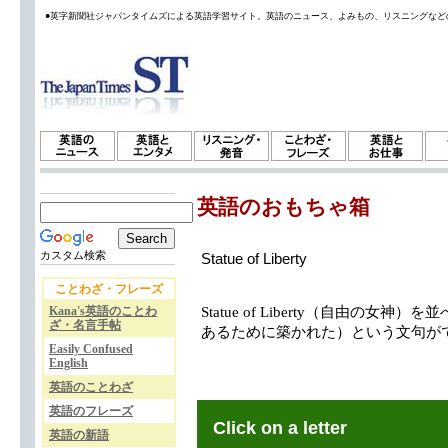
●英字新聞社ジャパンタイムズによる英語学習サイト。英語のニュース、よみもの、リスニングなど
英語のおもちゃ箱
カスタム検索
Statue of Liberty
ことわざ・フレーズ
Kana's英語のことわ
Statue of Liberty（自由の女神）を並べ
ざ・名言手帖
あるために築かれた）という文句が
Easily Confused
English
英語のことわざ
英語のフレーズ
Click on a letter
英語の新語