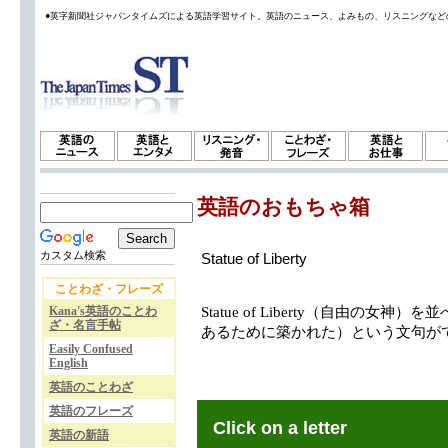
●英字新聞社ジャパンタイムズによる英語学習サイト。英語のニュース、よみもの、リスニングなど
英語のおもちゃ箱
カスタム検索
Statue of Liberty
ことわざ・フレーズ
Kana's英語のことわ
Statue of Liberty（自由の女神）を並べ
ざ・名言手帖
あるために築かれた）という文句が
Easily Confused
English
英語のことわざ
英語のフレーズ
Click on a letter
英語の新語