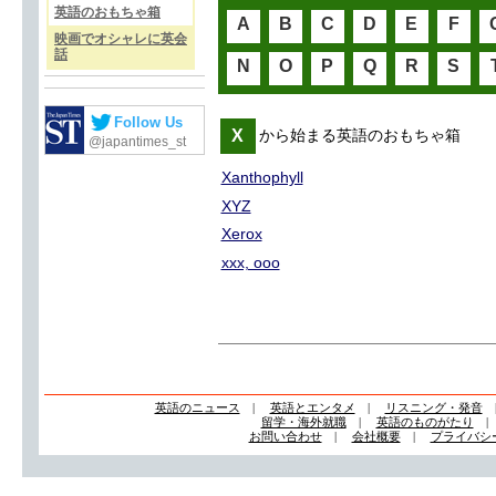
英語のおもちゃ箱
A
B
C
D
E
F
映画でオシャレに英会
話
N
O
P
Q
R
S
Follow Us
X
から始まる英語のおもちゃ箱
@japantimes_st
Xanthophyll
XYZ
Xerox
xxx, ooo
英語のニュース
|
英語とエンタメ
|
リスニング・発音
留学・海外就職
|
英語のものがたり
お問い合わせ
|
会社概要
|
プライバシ