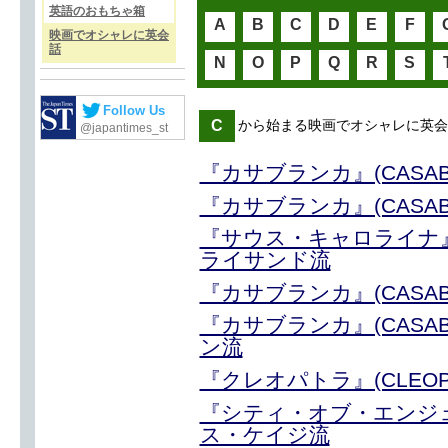
英語のおもちゃ箱
A
B
C
D
E
F
映画でオシャレに英会
話
N
O
P
Q
R
S
Follow Us
C
から始まる映画でオシャレに英会
@japantimes_st
『カサブランカ』(CASA
『カサブランカ』(CASA
『サウス・キャロライナ』(
ライサンド流
『カサブランカ』(CASABL
『カサブランカ』(CASA
ン流
『クレオパトラ』(CLEO
『シティ・オブ・エンジェル』(
ス・ケイジ流