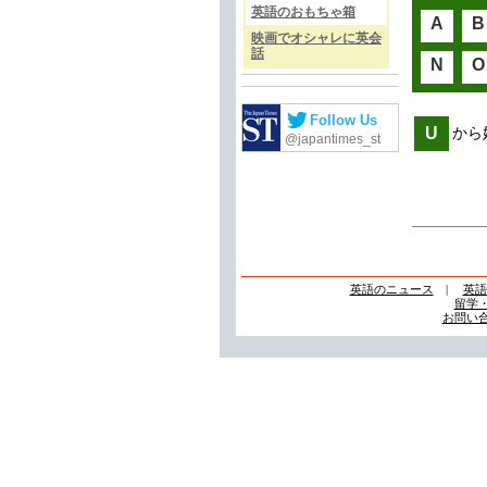
英語のおもちゃ箱
A
B
映画でオシャレに英会
話
N
O
Follow Us
U
から
@japantimes_st
英語のニュース
|
英語
留学
お問い