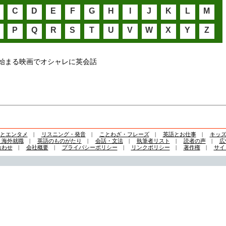
C
D
E
F
G
H
I
J
K
L
M
P
Q
R
S
T
U
V
W
X
Y
Z
始まる映画でオシャレに英会話
とエンタメ
|
リスニング・発音
|
ことわざ・フレーズ
|
英語とお仕事
|
キッ
・海外就職
|
英語のものがたり
|
会話・文法
|
執筆者リスト
|
読者の声
|
広
合わせ
|
会社概要
|
プライバシーポリシー
|
リンクポリシー
|
著作権
|
サイ