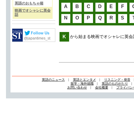
英語のおもちゃ箱
A
B
C
D
E
F
映画でオシャレに英会
話
N
O
P
Q
R
S
Follow Us
K
から始まる映画でオシャレに英会
@japantimes_st
英語のニュース
|
英語とエンタメ
|
リスニング・発音
留学・海外就職
|
英語のものがたり
お問い合わせ
|
会社概要
|
プライバシ