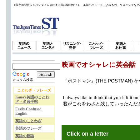
●英字新聞社ジャパンタイムズによる英語学習サイト。英語のニュース、よみもの、リスニングなど
映画でオシャレに英会話
カスタム検索
『ポストマン』(THE POSTMAN)
ことわざ・フレーズ
Kana's英語のことわ
I always like to think that you left it on
ざ・名言手帖
君がこれをわざと残していったんだ
Easily Confused
English
英語のことわざ
英語のフレーズ
Click on a letter
英語の新語