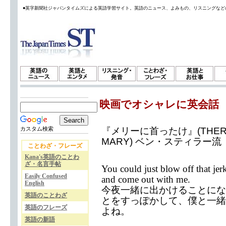
●英字新聞社ジャパンタイムズによる英語学習サイト。英語のニュース、よみもの、リスニングなど
映画でオシャレに英会話
『メリーに首ったけ』(THERE'
カスタム検索
MARY) ベン・スティラー流
ことわざ・フレーズ
Kana's英語のことわ
ざ・名言手帖
You could just blow off that jer
Easily Confused
and come out with me.
English
今夜一緒に出かけることにな
英語のことわざ
とをすっぽかして、僕と一緒
英語のフレーズ
よね。
英語の新語