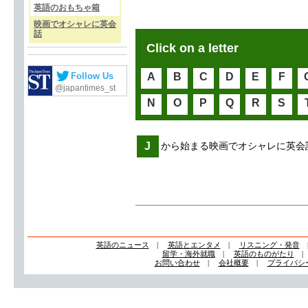
英語のおもちゃ箱
映画でオシャレに英会
話
Click on a letter
Follow Us
A
B
C
D
E
F
@japantimes_st
N
O
P
Q
R
S
J
から始まる映画でオシャレに英会
英語のニュース
|
英語とエンタメ
|
リスニング・発音
留学・海外就職
|
英語のものがたり
お問い合わせ
|
会社概要
|
プライバシ