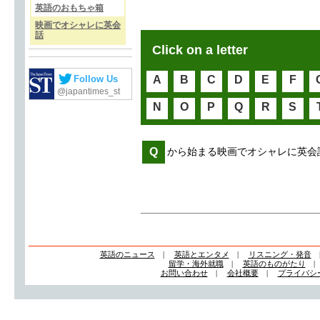
英語のおもちゃ箱
映画でオシャレに英会
話
Click on a letter
Follow Us
A
B
C
D
E
F
@japantimes_st
N
O
P
Q
R
S
Q
から始まる映画でオシャレに英会
英語のニュース
|
英語とエンタメ
|
リスニング・発音
留学・海外就職
|
英語のものがたり
お問い合わせ
|
会社概要
|
プライバシ