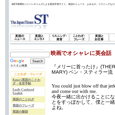
●英字新聞社ジャパンタイムズによる英語学習サイト。英語のニュース、よみもの、リスニングなど
映画でオシャレに英会話
『メリーに首ったけ』(THERE'
カスタム検索
MARY) ベン・スティラー流
ことわざ・フレーズ
Kana's英語のことわ
ざ・名言手帖
You could just blow off that jer
Easily Confused
and come out with me.
English
今夜一緒に出かけることにな
英語のことわざ
とをすっぽかして、僕と一緒
英語のフレーズ
よね。
英語の新語