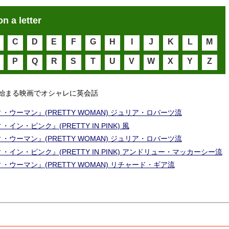
on a letter
C
D
E
F
G
H
I
J
K
L
M
P
Q
R
S
T
U
V
W
X
Y
Z
始まる映画でオシャレに英会話
・ウーマン』(PRETTY WOMAN) ジュリア・ロバーツ流
イン・ピンク』(PRETTY IN PINK) 風
・ウーマン』(PRETTY WOMAN) ジュリア・ロバーツ流
・イン・ピンク』(PRETTY IN PINK) アンドリュー・マッカーシー流
・ウーマン』(PRETTY WOMAN) リチャード・ギア流