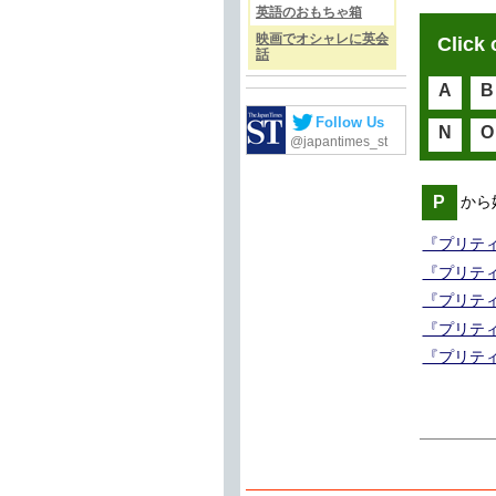
英語のおもちゃ箱
映画でオシャレに英会
Click 
話
A
B
Follow Us
N
O
@japantimes_st
P
から
『プリティ
『プリティ・
『プリティ
『プリティ
『プリティ