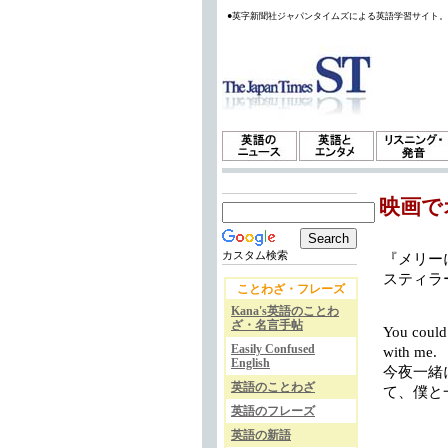
●英字新聞社ジャパンタイムズによる英語学習サイト
映画で
カスタム検索
『メリーに首
スティラ
ことわざ・フレーズ
Kana's英語のことわ
ざ・名言手帖
You could 
Easily Confused
with me.
English
今夜一緒
英語のことわざ
て、僕と
英語のフレーズ
英語の新語