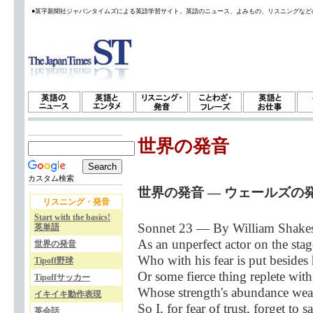
●英字新聞社ジャパンタイムズによる英語学習サイト。英語のニュース、よみもの、リスニングなど
世界の発音
カスタム検索
世界の発音 — ウェールズの発音(
リスニング・発音
Start with the basics!
Sonnet 23 — By William Shake
英単語
As an unperfect actor on the stag
世界の発音
Who with his fear is put besides h
Tipoff野球
Or some fierce thing replete wit
Tipoffサッカー
Whose strength's abundance wea
イキイキ動作表現
So I, for fear of trust, forget to s
英会話