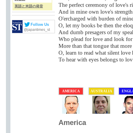
The perfect ceremony of love's ri
英語と米語の発音
And in mine own love's strength
O'ercharged with burden of mine
O, let my books be then the elo
Follow Us
@japantimes_st
And dumb presagers of my speak
Who plead for love and look fo
More than that tongue that more 
O, learn to read what silent love 
To hear with eyes belongs to love
AMERICA
AUSTRALIA
ENGL
America