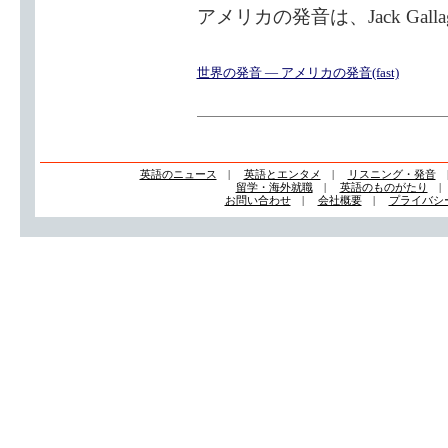
アメリカの発音は、Jack Gall
世界の発音 — アメリカの発音(fast)
英語のニュース
|
英語とエンタメ
|
リスニング・発音
留学・海外就職
|
英語のものがたり
お問い合わせ
|
会社概要
|
プライバシ