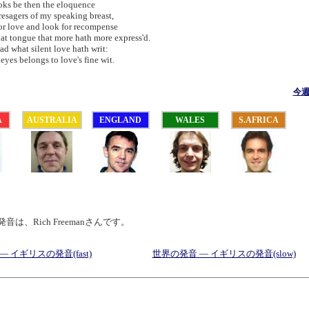
oks be then the eloquence
sagers of my speaking breast,
r love and look for recompense
at tongue that more hath more express'd.
ead what silent love hath writ:
eyes belongs to love's fine wit.
今
A
AUSTRALIA
ENGLAND
WALES
S.AFRICA
は、Rich Freemanさんです。
 イギリスの発音(fast)
世界の発音 — イギリスの発音(slow)