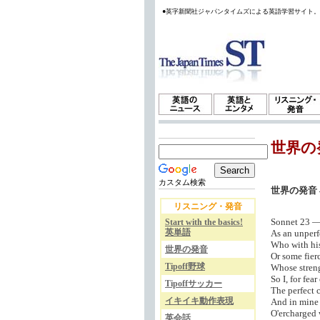
●英字新聞社ジャパンタイムズによる英語学習サイト
世界の
カスタム検索
世界の発音 
リスニング・発音
Sonnet 23 —
Start with the basics!
英単語
As an unperf
Who with his 
世界の発音
Or some fier
Tipoff野球
Whose streng
So I, for fear
Tipoffサッカー
The perfect c
イキイキ動作表現
And in mine 
O'ercharged 
英会話