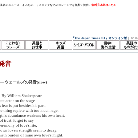
。英語のニュース、よみもの、リスニングなどのコンテンツを無料で提供。
無料見本紙はこちら
『The Japan Times ST』オンライン版
| UPDA
発音
— ウェールズの発音(slow)
 By William Shakespeare
ect actor on the stage
fear is put besides his part,
ce thing replete with too much rage,
th's abundance weakens his own heart.
 of trust, forget to say
eremony of love's rite,
own love's strength seem to decay,
with burden of mine own love's might.