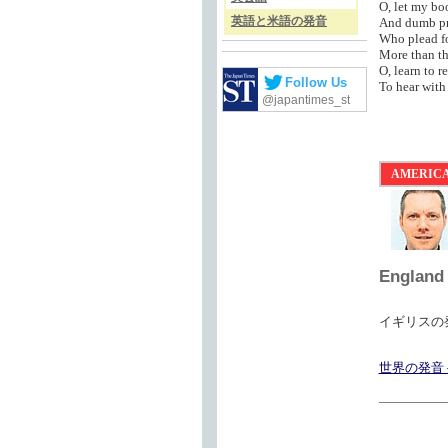
O, let my bo
英語と米語の発音
And dumb pre
Who plead fo
More than th
O, learn to r
Follow Us
To hear with 
@japantimes_st
AMERIC
England
イギリスの発音
世界の発音 —