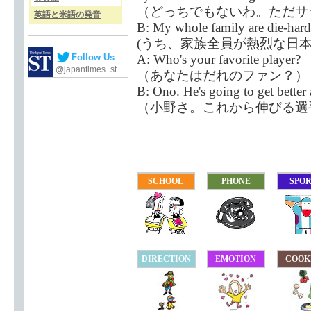
（どっちでもないわ。ただサ
英語と米語の発音
B: My whole family are die-hard
(うち、家族全員が熱烈な日本
A: Who's your favorite player?
Follow Us
@japantimes_st
（あなたはだれのファン？）
B: Ono. He's going to get better 
（小野さ。これから伸びる選
SCHOOL
PHONE
SPO
DIRECTION
EMOTION
COOK