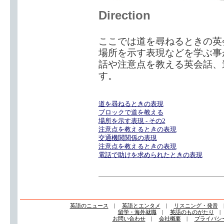
Direction
ここでは道を尋ねるときの英
場所を示す表現などを学ぶ事
話や注意点を教える英会話、
す。
道を尋ねるときの表現
ブロックで道を教える
場所を示す表現 - その2
注意点を教えるときの表現
交通機関関係の表現
注意点を教えるときの表現
電話で助けを求められたときの表現
英語のニュース
|
英語とエンタメ
|
リスニング・発音
留学・海外就職
|
英語のものがたり
お問い合わせ
|
会社概要
|
プライバシ