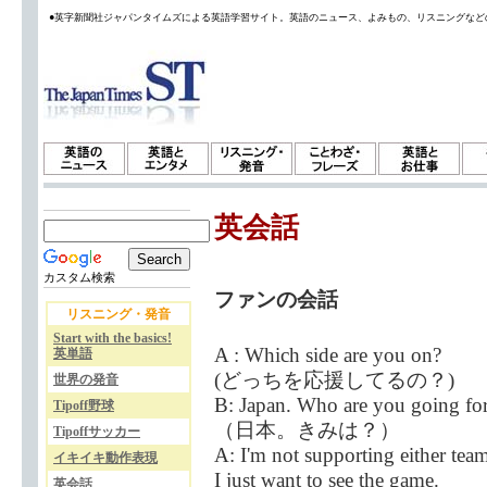
●英字新聞社ジャパンタイムズによる英語学習サイト。英語のニュース、よみもの、リスニングなど
英会話
カスタム検索
ファンの会話
リスニング・発音
Start with the basics!
A : Which side are you on?
英単語
(どっちを応援してるの？)
世界の発音
B: Japan. Who are you going fo
Tipoff野球
（日本。きみは？）
Tipoffサッカー
A: I'm not supporting either team
イキイキ動作表現
I just want to see the game.
英会話