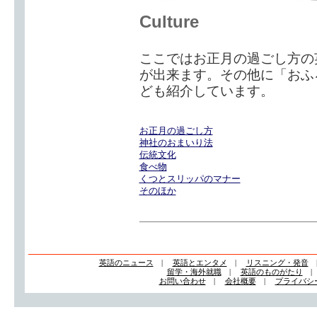
Culture
ここではお正月の過ごし方の
が出来ます。その他に「おふ
ども紹介しています。
お正月の過ごし方
神社のおまいり法
伝統文化
食べ物
くつとスリッパのマナー
そのほか
英語のニュース
|
英語とエンタメ
|
リスニング・発音
留学・海外就職
|
英語のものがたり
お問い合わせ
|
会社概要
|
プライバシ