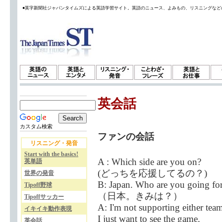
●英字新聞社ジャパンタイムズによる英語学習サイト。英語のニュース、よみもの、リスニングなど
英会話
カスタム検索
ファンの会話
リスニング・発音
Start with the basics!
A : Which side are you on?
英単語
(どっちを応援してるの？)
世界の発音
B: Japan. Who are you going fo
Tipoff野球
（日本。きみは？）
Tipoffサッカー
A: I'm not supporting either team
イキイキ動作表現
I just want to see the game.
英会話