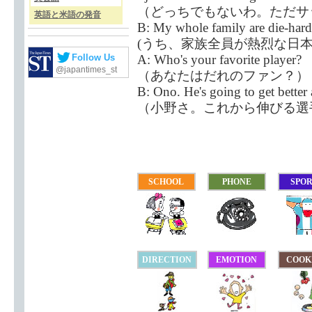
（どっちでもないわ。ただサ
英語と米語の発音
B: My whole family are die-hard
(うち、家族全員が熱烈な日本
A: Who's your favorite player?
Follow Us
@japantimes_st
（あなたはだれのファン？）
B: Ono. He's going to get better 
（小野さ。これから伸びる選
SCHOOL
PHONE
SPO
DIRECTION
EMOTION
COOK