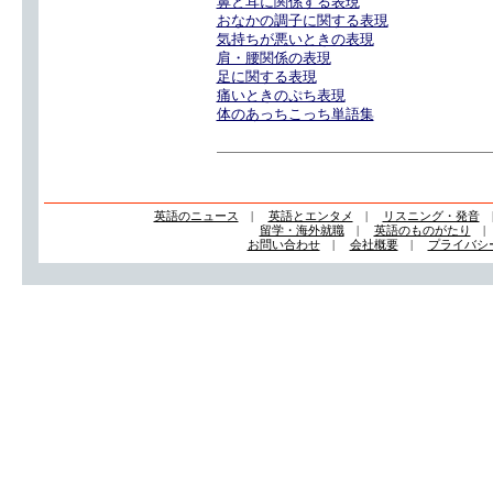
鼻と耳に関係する表現
おなかの調子に関する表現
気持ちが悪いときの表現
肩・腰関係の表現
足に関する表現
痛いときのぷち表現
体のあっちこっち単語集
英語のニュース
|
英語とエンタメ
|
リスニング・発音
留学・海外就職
|
英語のものがたり
お問い合わせ
|
会社概要
|
プライバシ