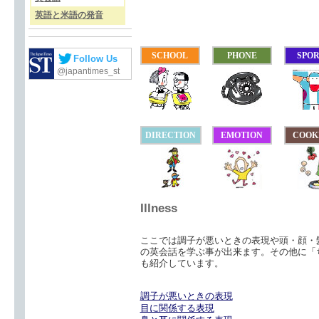
英語と米語の発音
SCHOOL
PHONE
SPO
Follow Us
@japantimes_st
DIRECTION
EMOTION
COOK
Illness
ここでは調子が悪いときの表現や頭・顔・
の英会話を学ぶ事が出来ます。その他に「
も紹介しています。
調子が悪いときの表現
目に関係する表現