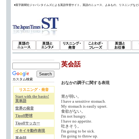
●英字新聞社ジャパンタイムズによる英語学習サイト。英語のニュース、よみもの、リスニングなど
英会話
カスタム検索
おなかの調子に関する表現
リスニング・発音
胃が弱い。
Start with the basics!
英単語
I have a sensitive stomach.
My stomach is easily upset.
世界の発音
食欲がない。
Tipoff野球
I'm not hungry.
I have no appetite.
Tipoffサッカー
吐きそう。
イキイキ動作表現
I'm going to be sick.
I'm going to throw up.
英会話