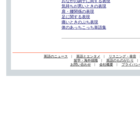
おなかの調子に関する表現
気持ちが悪いときの表現
肩・腰関係の表現
足に関する表現
痛いときのぷち表現
体のあっちこっち単語集
英語のニュース
|
英語とエンタメ
|
リスニング・発音
留学・海外就職
|
英語のものがたり
お問い合わせ
|
会社概要
|
プライバシ