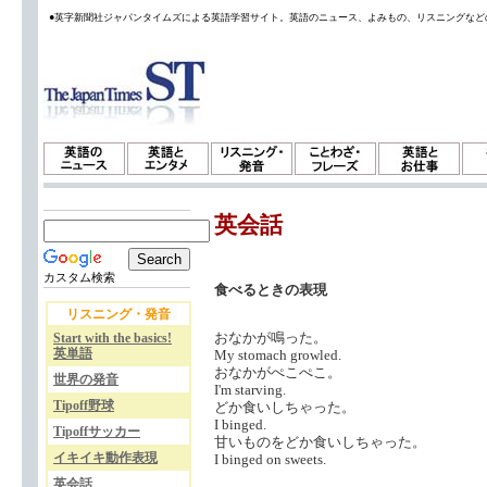
●英字新聞社ジャパンタイムズによる英語学習サイト。英語のニュース、よみもの、リスニングなど
英会話
カスタム検索
食べるときの表現
リスニング・発音
おなかが鳴った。
Start with the basics!
英単語
My stomach growled.
おなかがぺこぺこ。
世界の発音
I'm starving.
Tipoff野球
どか食いしちゃった。
I binged.
Tipoffサッカー
甘いものをどか食いしちゃった。
イキイキ動作表現
I binged on sweets.
英会話