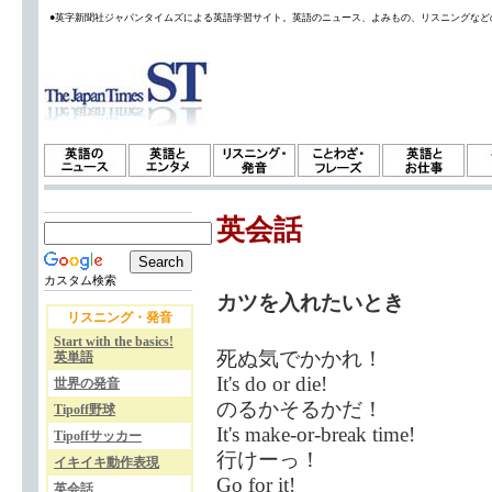
●英字新聞社ジャパンタイムズによる英語学習サイト。英語のニュース、よみもの、リスニングなど
英会話
カスタム検索
カツを入れたいとき
リスニング・発音
Start with the basics!
死ぬ気でかかれ！
英単語
It's do or die!
世界の発音
のるかそるかだ！
Tipoff野球
It's make-or-break time!
Tipoffサッカー
行けーっ！
イキイキ動作表現
Go for it!
英会話