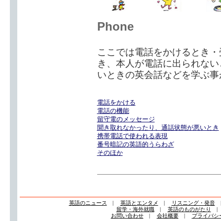
Phone
ここでは電話をかけるとき・
き、本人が電話に出られない
いときの英会話などを学ぶ事
電話をかける
電話の機能
留守電のメッセージ
聞き取れなかったり、通話状態が悪いとき
携帯電話で使われる表現
番号暗記の英語的うらわざ
そのほか
英語のニュース
|
英語とエンタメ
|
リスニング・発音
留学・海外就職
|
英語のものがたり
お問い合わせ
|
会社概要
|
プライバシ