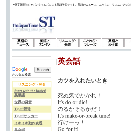
●英字新聞社ジャパンタイムズによる英語学習サイト。英語のニュース、よみもの、リスニングなど
英会話
カスタム検索
カツを入れたいとき
リスニング・発音
Start with the basics!
死ぬ気でかかれ！
英単語
It's do or die!
世界の発音
のるかそるかだ！
Tipoff野球
It's make-or-break time!
Tipoffサッカー
行けーっ！
イキイキ動作表現
Go for it!
英会話