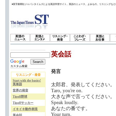
●英字新聞社ジャパンタイムズによる英語学習サイト。英語のニュース、よみもの、リスニングなど
英会話
カスタム検索
発言
リスニング・発音
Start with the basics!
太郎君、発表してください。
英単語
Taro, you're on.
世界の発音
大きな声で言ってください。
Tipoff野球
Speak loudly.
Tipoffサッカー
あなたの番です。
イキイキ動作表現
Your turn.
英会話