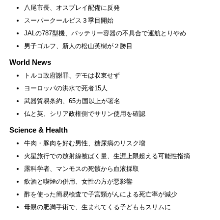
八尾市長、オスプレイ配備に反発
スーパークールビス３季目開始
JALの787型機、バッテリー容器の不具合で運航とりやめ
男子ゴルフ、新人の松山英樹が２勝目
World News
トルコ政府謝罪、デモは収束せず
ヨーロッパの洪水で死者15人
武器貿易条約、65カ国以上が署名
仏と英、シリア政権側でサリン使用を確認
Science & Health
牛肉・豚肉を好む男性、糖尿病のリスク増
火星旅行での放射線被ばく量、生涯上限超える可能性指摘
露科学者、マンモスの死骸から血液採取
飲酒と喫煙の併用、女性の方が悪影響
酢を使った簡易検査で子宮頸がんによる死亡率が減少
母親の肥満手術で、生まれてくる子どももスリムに