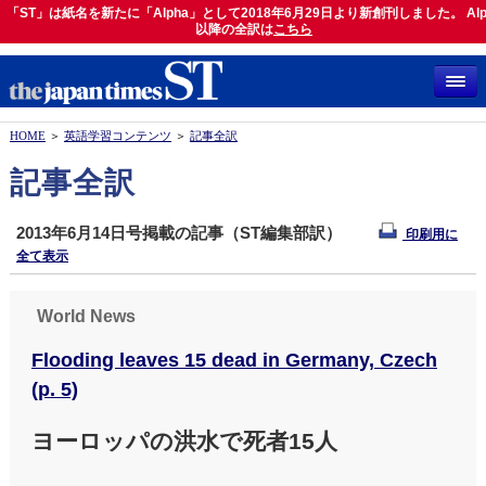
「ST」は紙名を新たに「Alpha」として2018年6月29日より新創刊しました。 Alp
「ST」は紙名を新たに「Alpha」として2018年6月29日より新創刊しました。 Alph
以降の全訳は
以降の全訳は
こちら
こちら
HOME
＞
英語学習コンテンツ
＞
記事全訳
記事全訳
2013年6月14日号掲載の記事（ST編集部訳）
印刷用に
全て表示
World News
Flooding leaves 15 dead in Germany, Czech
(p. 5)
ヨーロッパの洪水で死者15人