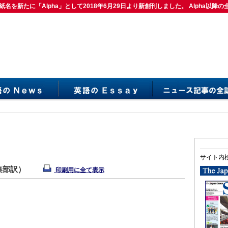
紙名を新たに「Alpha」として2018年6月29日より新創刊しました。 Alpha以降の
は紙名を新たに「Alpha」として2018年6月29日より新創刊しました。 Alpha以降の
サイト内
編集部訳）
印刷用に全て表示