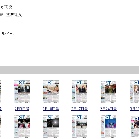
Tが開発
衛生基準違反
ナルドへ
号
2月3日号
2月10日号
2月17日号
2月24日号
3月3