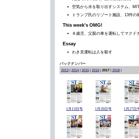
空気から水を取り出すシステム、MI
トランプ氏のリゾート施設、13件の
This week's OMG!
８歳児、父親の車を運転してマクド
Essay
わき見運転は人を殺す
バックナンバー
2013
|
2014
|
2015
|
2016
|
2017
|
2018
|
1月13日号
1月20日号
1月27日