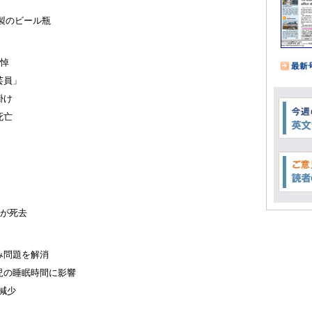
製のビール瓶
追悼
芸員」
掛け
死亡
性が死去
み問題を解消
児の睡眠時間に影響
減少