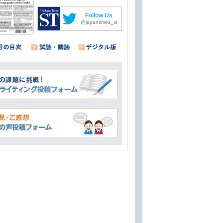
Follow Us
@japantimes_st