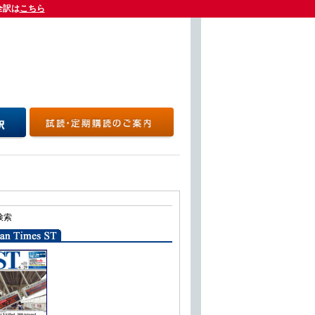
全訳は
全訳は
こちら
こちら
検索