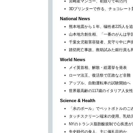
宮崎産マンゴー、初競りで40万円
3Dプリンターで作る、チョコレート
National News
熊本地震から１年、犠牲者225人を
山本地方創生相、「一番のがんは学
千葉女児殺害容疑者、見守り中に声
踏切死亡事故、救助試みた銀行員も
World News
メイ英首相、解散・総選挙を発表
ローマ法王、復活祭で圧政など非難
アップル、自動運転車の試験開始へ
世界最高齢の117歳のイタリア人女
Science & Health
「水のボール」でペットボトルのご
タッチスクリーン端末の使用、乳幼
NYのトランス脂肪酸規制で心疾患が
先史時代の食人、主に儀礼目的か