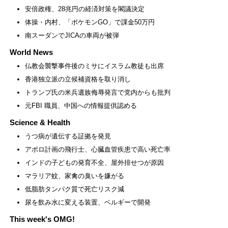
安倍政権、28兆円の経済対策を閣議決定
体操・内村、「ポケモンGO」で課金50万円
南スーダンでJICAの車両が被弾
World News
仏教会襲撃事件後のミサにイスラム教徒も出席
香港独立派の立候補資格を取り消し
トランプ氏の米兵遺族侮辱発言で党内からも批判
元FBI 職員、中国への情報提供認める
Science & Health
うつ病が遺伝する証拠を発見
アポロ計画の飛行士、心臓血管疾患で高い死亡率
インドの子どもの発育不全、屋外排せつが原因
マラリア蚊、家禽の臭いを嫌がる
低脂肪タンパク質で死亡リスク減
尿を飲み水に変える装置、ベルギーで開発
This week's OMG!