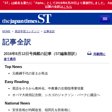
「ST」は紙名を新たに「Alpha」として2018年6月29日より新創刊しました。 Alp
「ST」は紙名を新たに「Alpha」として2018年6月29日より新創刊しました。 Alph
以降の全訳は
以降の全訳は
こちら
こちら
HOME
＞
英語学習コンテンツ
＞
記事全訳
記事全訳
2016年8月12日号掲載の記事（ST編集部訳）
印刷用に
全て表示
Top News
元横綱千代の富士が死去
Easy Reading
英語を小５から教科化、中教審の次期指導要領案
オバマ大統領記念館、シカゴのジャクソン・パークに建設へ
National News
安倍首相が内閣改造、稲田氏を防衛相に